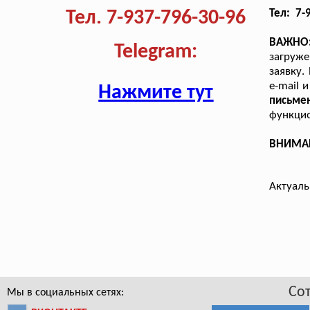
Тел. 7-937-796-30-96
Тел: 7-
ВАЖНО
Telegram:
загруже
заявку.
e-mail 
Нажмите тут
письм
функцио
ВНИМАНИ
Актуаль
Со
Мы в социальных сетях: