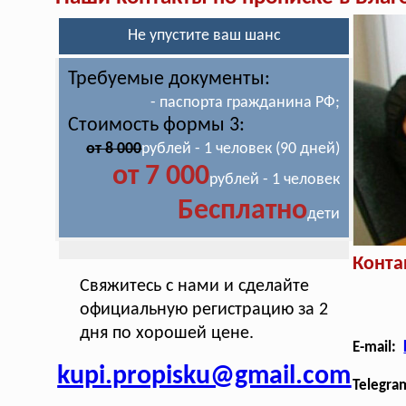
Не упустите ваш шанс
Требуемые документы:
- паспорта гражданина РФ;
Стоимость формы 3:
от 8 000
рублей - 1 человек (90 дней)
от 7 000
рублей - 1 человек
Бесплатно
дети
Конта
Свяжитесь с нами и сделайте
официальную регистрацию за 2
дня по хорошей цене.
E-mail:
kupi.propisku@gmail.com
Telegra